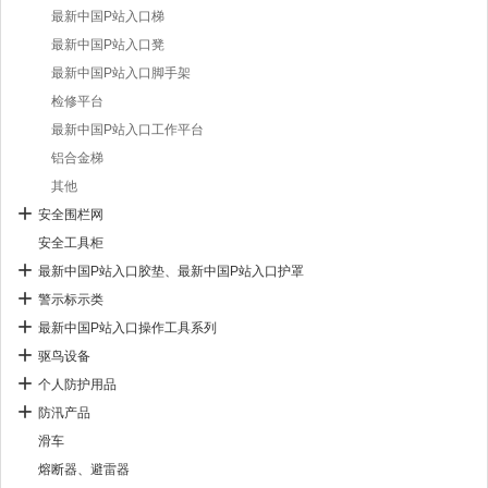
最新中国P站入口梯
最新中国P站入口凳
最新中国P站入口脚手架
检修平台
最新中国P站入口工作平台
铝合金梯
其他
安全围栏网
安全工具柜
最新中国P站入口胶垫、最新中国P站入口护罩
警示标示类
最新中国P站入口操作工具系列
驱鸟设备
个人防护用品
防汛产品
滑车
熔断器、避雷器