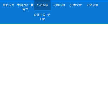
网站首页
中国P站下载
产品展示
公司新闻
技术文章
在线留言
电气
联系中国P站
下载