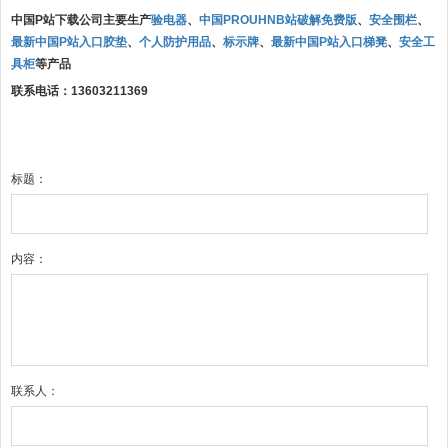
中国P站下载公司主要生产
验电器
、
中国PROUHNB站破解免费版
、
安全围栏
、
最新中国P站入口胶垫
、
个人防护用品
、
标示牌
、
最新中国P站入口梯凳
、
安全工
具柜
等产品
联系电话：
13603211369
标题：
内容：
联系人：