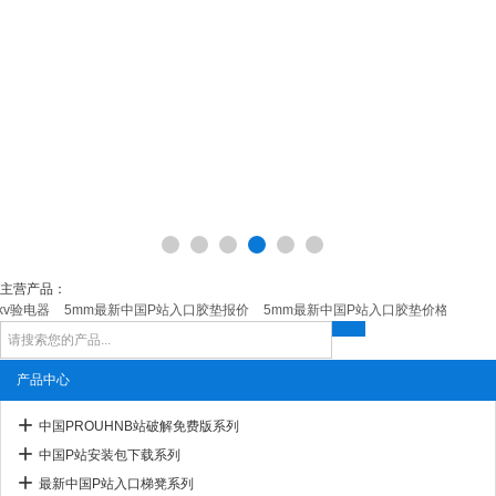
主营产品：
kv验电器
5mm最新中国P站入口胶垫报价
5mm最新中国P站入口胶垫价格
abc相
产品中心
中国PROUHNB站破解免费版系列
中国P站安装包下载系列
最新中国P站入口梯凳系列